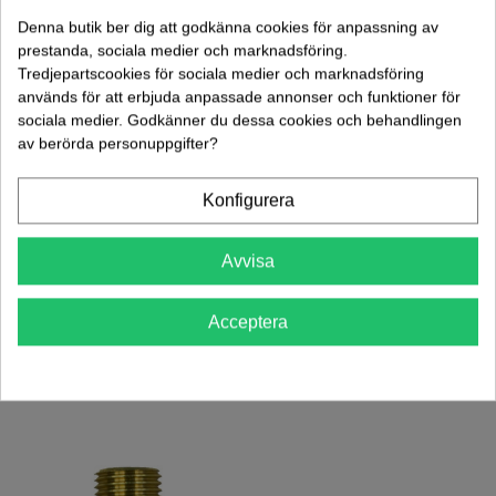
Lägg Till I Varukorgen
Denna butik ber dig att godkänna cookies för anpassning av
prestanda, sociala medier och marknadsföring.
Tredjepartscookies för sociala medier och marknadsföring
Artikelnr:
65188
används för att erbjuda anpassade annonser och funktioner för
sociala medier. Godkänner du dessa cookies och behandlingen
Vikt: 0.00 kg
av berörda personuppgifter?
Lägg Till I Jämförelsen
0
Konfigurera
Mer information
Avvisa
Datablad
Acceptera
KUNDER SOM KÖPT DENNA PRODUKT KÖPTE OCKSÅ: