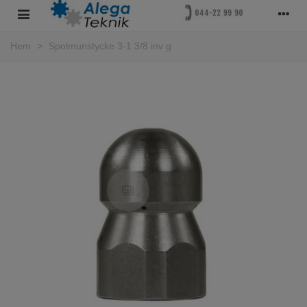
Hem
>
Spolmunstycke 3-1 3/8 inv g