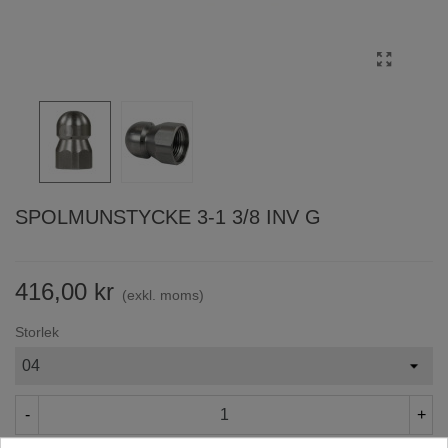
SPOLMUNSTYCKE 3-1 3/8 INV G
416,00 kr
(exkl. moms)
Storlek
-
+