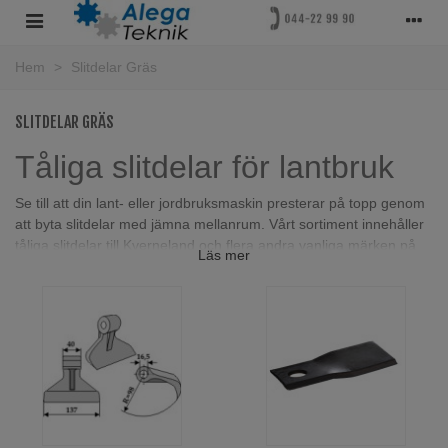
Hem
>
Slitdelar Gräs
SLITDELAR GRÄS
Tåliga slitdelar för lantbruk
Se till att din lant- eller jordbruksmaskin presterar på topp genom
att byta slitdelar med jämna mellanrum. Vårt sortiment innehåller
tåliga slitdelar till Kverneland och flera andra vanliga märken på
Läs mer
den svenska marknaden. Tveka inte att
kontakta oss
så hjälper vi
dig att välja rätt slitdel!