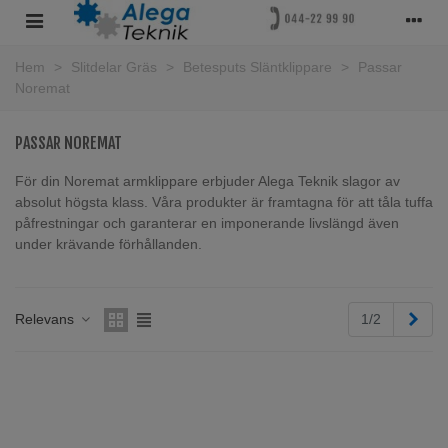
Hem
>
Slitdelar Gräs
>
Betesputs Släntklippare
>
Passar
Noremat
PASSAR NOREMAT
För din Noremat armklippare erbjuder Alega Teknik slagor av
absolut högsta klass. Våra produkter är framtagna för att tåla tuffa
påfrestningar och garanterar en imponerande livslängd även
under krävande förhållanden.
Läs mer
Näs
Relevans
1/2