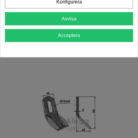
Konfigurera
Y-Slaga Bomford Mc Connel 100x40mm
Avvisa
(63-ROU-53)
22,00 kr
(exkl. moms)
Acceptera
Lägg Till I Varukorgen