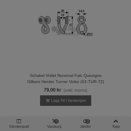
Schakel Vridet Noremat Falc Quivogne
Gilbers Herder Turner Votex (63-TUR-72)
79,00 kr
(exkl. moms)
Lägg Till I Varukorgen
0
0
Vänsterspalt
Varukorg
Jämför
Topp