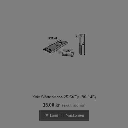
Kniv Slåtterkross 25 St/fp (80-145)
15,00 kr
(exkl. moms)
Lägg Till I Varukorgen