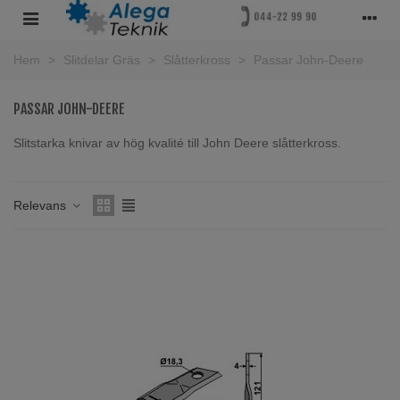
Hem
>
Slitdelar Gräs
>
Slåtterkross
>
Passar John-Deere
PASSAR JOHN-DEERE
Slitstarka knivar av hög kvalité till John Deere slåtterkross.
Läs mer
Relevans