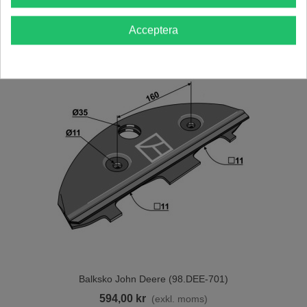
Acceptera
Balksko John Deere (98.DEE-701)
594,00 kr
(exkl. moms)