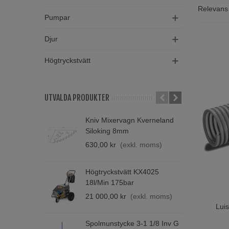
Relevan
Vår tryck
Pumpar
som inneh
Djur
Välj mell
flatrullad
Högtryckstvätt
UTVALDA PRODUKTER
Kniv Mixervagn Kverneland
M
Siloking 8mm
H
630,00 kr
(exkl. moms)
4
Högtryckstvätt KX4025
S
18l/min 175bar
2
21 000,00 kr
(exkl. moms)
Lui
Lägg T
Spolmunstycke 3-1 1/8 Inv G
K