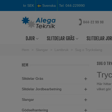
kr SEK
Svenska
Tel: 044-229990
DJUR
SLITDELAR GRÄS
SLITDELAR JO
Hem
>
Slangar
>
Lantbruk
>
Sug o Tryckslang
SUG O TR
HEM
Try
Slitdelar Gräs
Här hitta
Slitdelar Jordbearbetning
vilket gö
Slangar
Flex
Gödselhantering