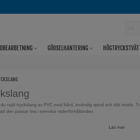
RDBEARBETNING
GÖDSELHANTERING
HÖGTRYCKSTVÄT
YCKSLANG
ckslang
r du rejäl tryckslang av PVC med hård, invändig spiral och slät insida. T
r att den passar bra i svenska väderförhållanden.
Läs mer
ibel avloppsslang