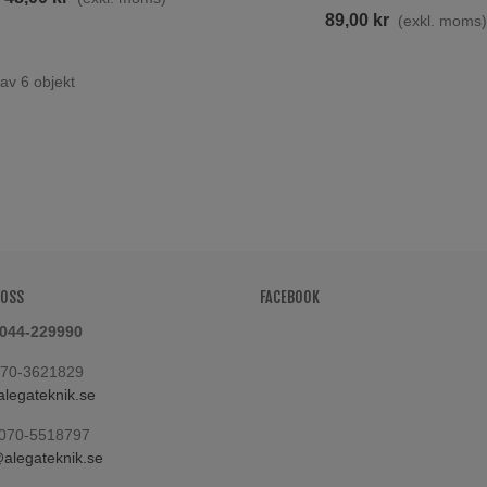
89,00 kr
ultsats 60mm FM01293
(exkl. moms
M01280
7,00 kr
(exkl. moms)
 av 6 objekt
ult O Mutter Harv/Kultivator
10x45 - 8.8
,00 kr
(exkl. moms)
 OSS
FACEBOOK
 044-229990
070-3621829
legateknik.se
070-5518797
legateknik.se