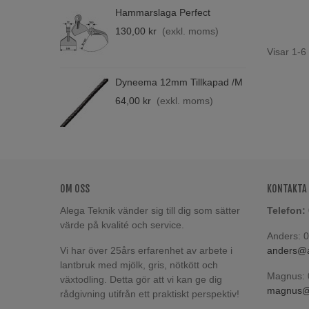
Hammarslaga Perfect
B
F
130,00 kr
(exkl. moms)
4
Visar 1-6
Dyneema 12mm Tillkapad /m
B
M
64,00 kr
(exkl. moms)
6
OM OSS
KONTAKTA
Alega Teknik vänder sig till dig som sätter
Telefon:
värde på kvalité och service.
Anders: 
Vi har över 25års erfarenhet av arbete i
anders@a
lantbruk med mjölk, gris, nötkött och
Magnus: 
växtodling. Detta gör att vi kan ge dig
magnus@a
rådgivning utifrån ett praktiskt perspektiv!