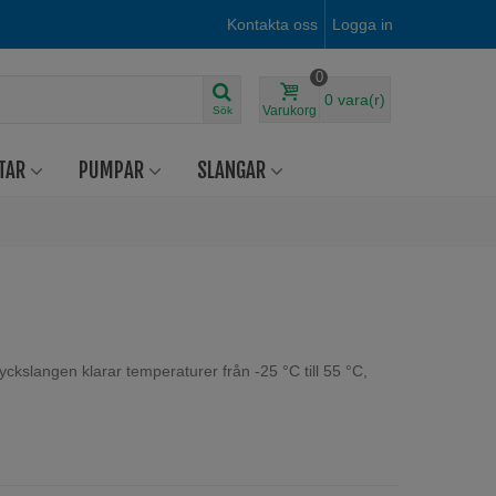
Kontakta oss
Logga in
0
0
vara(r)
Varukorg
Sök
TAR
PUMPAR
SLANGAR
ryckslangen klarar temperaturer från -25 °C till 55 °C,