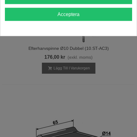
Acceptera
Efterharvspinne Ø10 Dubbel (10.ST-AC3)
176,00 kr
(exkl. moms)
Lägg Till I Varukorgen