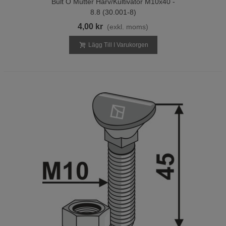
Bult O Mutter Harv/Kultivator M10x40 -
8.8 (30.001-8)
4,00 kr
(exkl. moms)
Lägg Till I Varukorgen