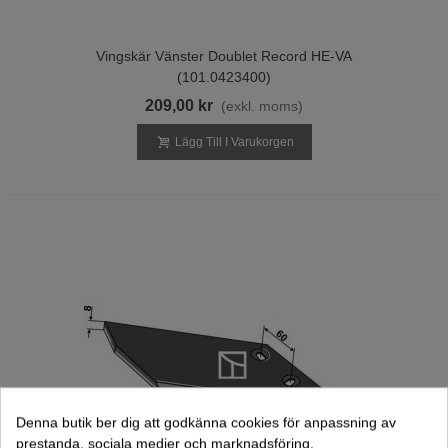
Vingskär Vänster Doublet Record HE-VA
(101.0423400)
209,00 kr
(exkl. moms)
Lägg Till I Varukorgen
Denna butik ber dig att godkänna cookies för anpassning av
prestanda, sociala medier och marknadsföring.