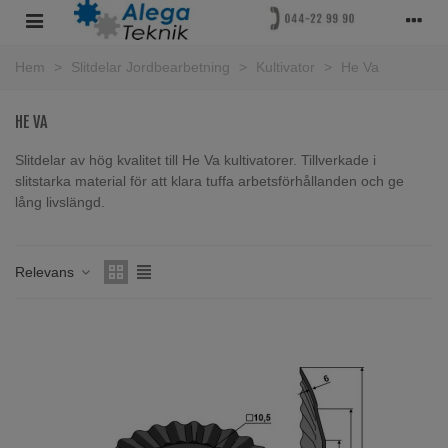
Hem
>
Slitdelar Jordbearbetning
>
Kultivator
>
He Va
HE VA
Slitdelar av hög kvalitet till He Va kultivatorer. Tillverkade i
slitstarka material för att klara tuffa arbetsförhållanden och ge
lång livslängd.
Läs mer
Relevans