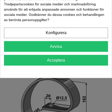
Tredjepartscookies för sociala medier och marknadsföring
används för att erbjuda anpassade annonser och funktioner för
sociala medier. Godkänner du dessa cookies och behandlingen
av berörda personuppgifter?
Vingskär Höger Doublet Record HE-VA
Konfigurera
(101.0423450)
209,00 kr
(exkl. moms)
Avvisa
Lägg Till I Varukorgen
Acceptera