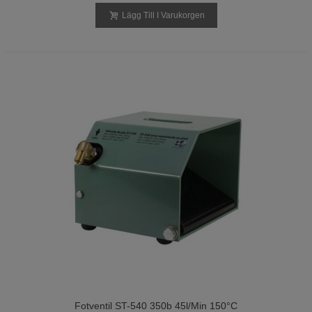
Lägg Till I Varukorgen
Fotventil ST-540 350b 45l/min 150°C