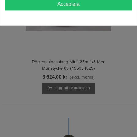
Acceptera
Rörrensningsslang Mini, 25m 1/8 Med
Munstycke 03 (495334025)
3 624,00 kr
(exkl. moms)
Lägg Till I Varukorgen