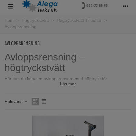
Hem
>
Högtryckstvätt
>
Högtryckstvätt Tillbehör
>
Avloppsrensning
AVLOPPSRENSNING
Avloppsrensning –
högtryckstvätt
Här kan du köpa en avloppsrensare med högtryck för
Läs mer
professionellt bruk – effektiv men ändå smidig att ha med sig i
servicebilen. Du hittar även rensningsslang och spolmunstycken
för avlopp. Är du osäker på vad du behöver eller om delarna
Relevans
passar din tvätt är du välkommen att
kontakta oss
. Vi hjälper dig
gärna att reda ut hur du kan spola avlopp med högtryck. Du kan
även se vår steg-för-stegguide nedan.
Spola avlopp med högtryck: