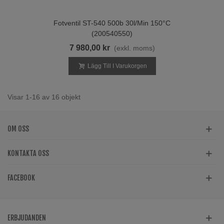
Fotventil ST-540 500b 30l/min 150°C
(200540550)
7 980,00 kr
(exkl. moms)
Lägg Till I Varukorgen
Visar 1-16 av 16 objekt
OM OSS
KONTAKTA OSS
FACEBOOK
ERBJUDANDEN