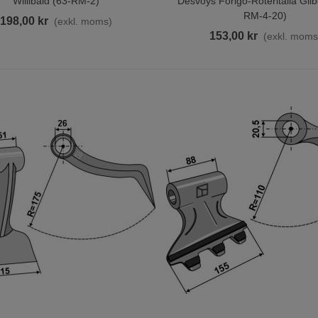
Willibald (63-RM-2)
Desvoys Forigo-Roteritalia Gilb
ultsats 60mm FM01293
RM-4-20)
198,00 kr
(exkl. moms)
M01280
153,00 kr
(exkl. moms
7,00 kr
(exkl. moms)
ult O Mutter Harv/Kultivator
10x45 - 8.8
,00 kr
(exkl. moms)