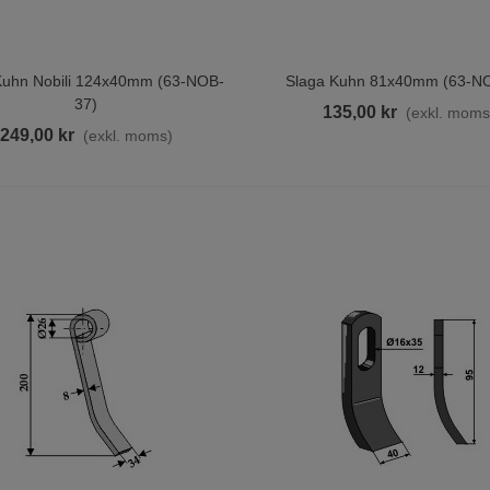
Kuhn Nobili 124x40mm (63-NOB-
Slaga Kuhn 81x40mm (63-N
ill I Varukorgen
Lägg Till I Varukorgen
37)
135,00 kr
(exkl. moms
249,00 kr
(exkl. moms)