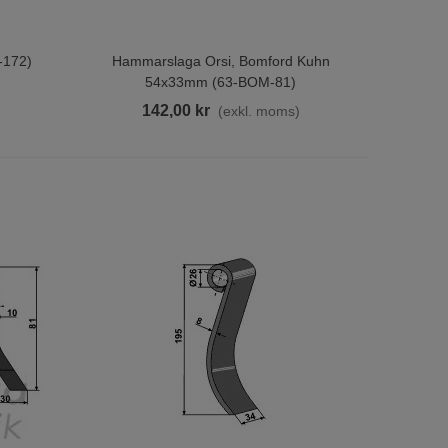
-172)
Hammarslaga Orsi, Bomford Kuhn
Lägg Till I Varukorgen
54x33mm (63-BOM-81)
)
142,00 kr
(exkl. moms)