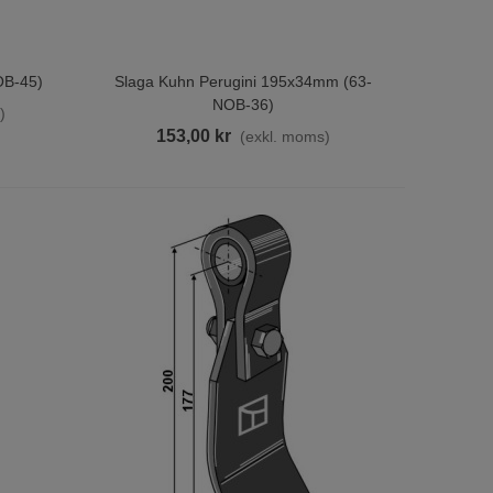
OB-45)
Slaga Kuhn Perugini 195x34mm (63-
Lägg Till I Varukorgen
NOB-36)
)
153,00 kr
(exkl. moms)