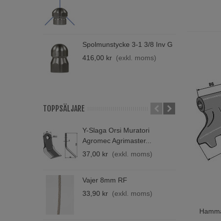
din verks
M
7
Genom att
och lands
Spolmunstycke 3-1 3/8 Inv G
H
Kontakt
T
416,00 kr
(exkl. moms)
1
TOPPSÄLJARE
Y-Slaga Orsi Muratori
B
Agromec Agrimaster...
A
37,00 kr
(exkl. moms)
2
Vajer 8mm RF
V
33,90 kr
(exkl. moms)
4
Hammar
Lägg T