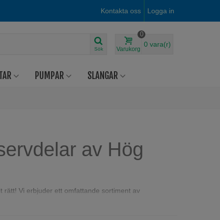
Kontakta oss
Logga in
0
0
vara(r)
Varukorg
Sök
TAR
PUMPAR
SLANGAR
ervdelar av Hög
 rätt! Vi erbjuder ett omfattande sortiment av
t uppfylla de stränga krav som ställs inom jordbruk och