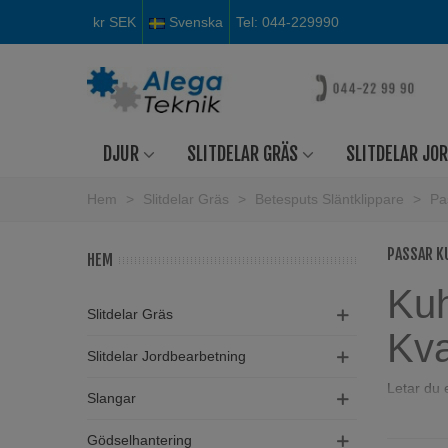
kr SEK
Svenska
Tel: 044-229990
DJUR
SLITDELAR GRÄS
SLITDELAR JO
Hem
>
Slitdelar Gräs
>
Betesputs Släntklippare
>
Pa
PASSAR K
HEM
Kuh
Slitdelar Gräs
Kva
Slitdelar Jordbearbetning
Letar du 
Slangar
hammarsla
landskap
Gödselhantering