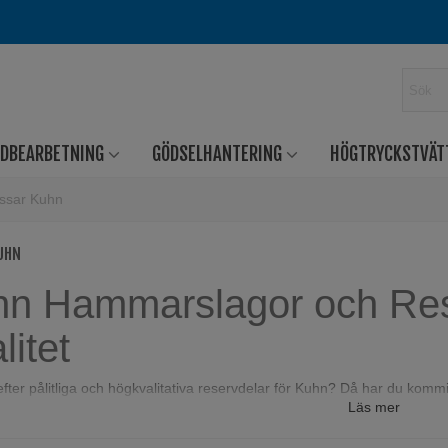
RDBEARBETNING
GÖDSELHANTERING
HÖGTRYCKSTVÄT
ssar Kuhn
UHN
n Hammarslagor och Res
litet
efter pålitliga och högkvalitativa reservdelar för Kuhn? Då har du kommit
Läs mer
gor, Y-slagor, L-slagor, bultar och bussningar som är designade för at
svård.