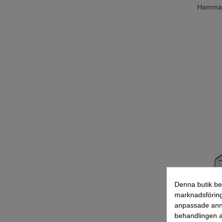
Hammar
Lägg T
Denna butik be
marknadsföring
anpassade anno
behandlingen a