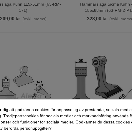
slaga Kuhn 115x51mm (63-RM-
Hammarslaga Sicma Kuhn 
ill I Varukorgen
Lägg Till I Varukorgen
171)
155x88mm (63-RM-2-PT
209,00 kr
328,00 kr
(exkl. moms)
(exkl. moms
r dig att godkänna cookies för anpassning av prestanda, sociala medie
. Tredjepartscookies för sociala medier och marknadsföring används fö
nser och funktioner för sociala medier. Godkänner du dessa cookies 
v berörda personuppgifter?