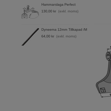
Hammarslaga Perfect
B
F
130,00 kr
(exkl. moms)
4
Dyneema 12mm Tillkapad /m
B
M
64,00 kr
(exkl. moms)
6