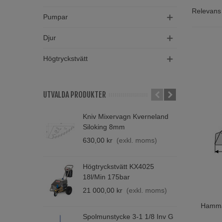
Hamm
Relevan
Pumpar
Oavsett o
Djur
garanterar
minimerar
Högtryckstvätt
Hög 
Vi förstå
UTVALDA PRODUKTER
som klara
redskap i 
Kniv Mixervagn Kverneland
M
Siloking 8mm
H
Opti
630,00 kr
(exkl. moms)
4
Genom att
är en prof
Högtryckstvätt KX4025
S
18l/min 175bar
Best
2
21 000,00 kr
(exkl. moms)
Ta ditt ar
Hamma
Lägg T
säkerstäl
Spolmunstycke 3-1 1/8 Inv G
K