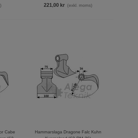
221,00 kr
)
(exkl. moms)
t arbete och säkerställa långsiktig framgång inom jordbruk
skin!
or Cabe
Hammarslaga Dragone Falc Kuhn
Lägg Till I Varukorgen