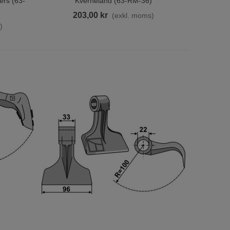
ers (63-
Kverneland (63-RM-36)
203,00 kr
(exkl. moms)
)