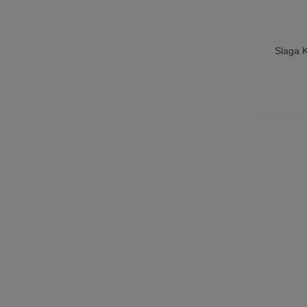
Slaga 
Lägg T