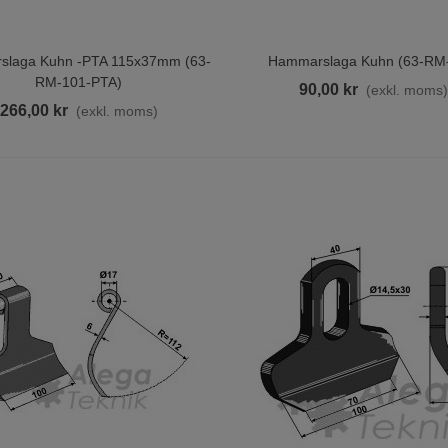
laga Kuhn -PTA 115x37mm (63-
Hammarslaga Kuhn (63-RM
ill I Varukorgen
Lägg Till I Varukorgen
RM-101-PTA)
90,00 kr
(exkl. moms
266,00 kr
(exkl. moms)