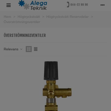
Hem
>
Högtryckstvätt
>
Högtryckstvätt Reservdelar
>
Överströmningsventiler
ÖVERSTRÖMNINGSVENTILER
Relevans