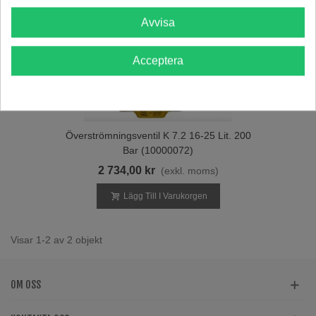
Avvisa
Acceptera
Överströmningsventil K 7.2 16-25 Lit. 200
Bar (10000072)
2 734,00 kr
(exkl. moms)
Lägg Till I Varukorgen
Visar 1-2 av 2 objekt
OM OSS