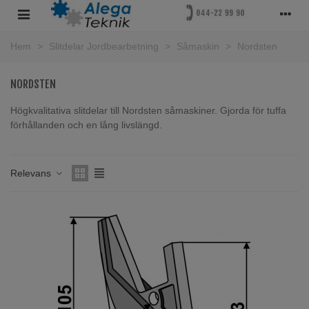
Hem
>
Slitdelar Jordbearbetning
>
Såmaskin
>
Nordsten
NORDSTEN
Högkvalitativa slitdelar till Nordsten såmaskiner. Gjorda för tuffa
förhållanden och en lång livslängd.
Läs mer
Relevans