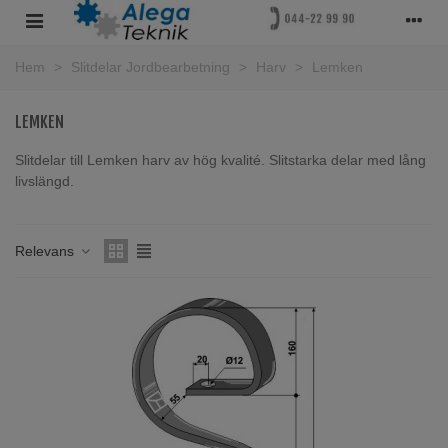
Hem
>
Slitdelar Jordbearbetning
>
Harv
>
Lemken
LEMKEN
Slitdelar till Lemken harv av hög kvalité. Slitstarka delar med lång
livslängd.
Läs mer
Relevans