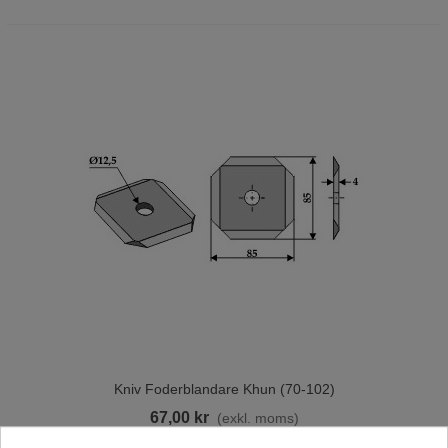
Kniv Foderblandare Khun (70-102)
67,00 kr
(exkl. moms)