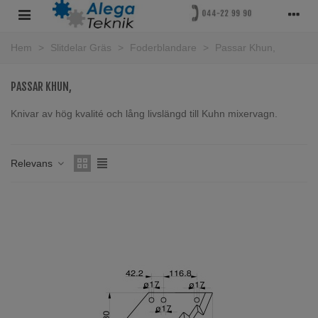
Hem
>
Slitdelar Gräs
>
Foderblandare
>
Passar Khun,
PASSAR KHUN,
Knivar av hög kvalité och lång livslängd till Kuhn mixervagn.
Läs mer
Relevans