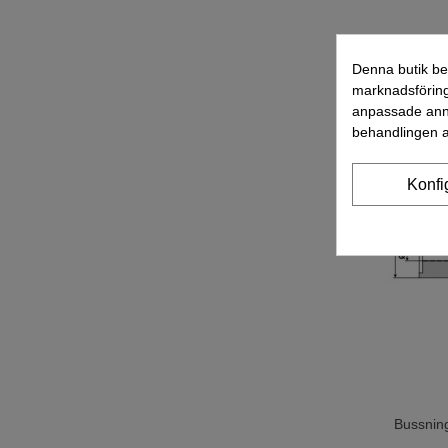
Denna butik be
marknadsföring
anpassade anno
behandlingen a
Konfi
Bussnin
Lägg T