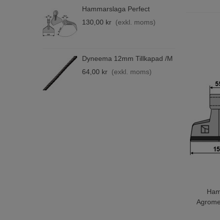
Hammarslaga Perfect
B
F
130,00 kr
(exkl. moms)
4
Dyneema 12mm Tillkapad /m
B
M
64,00 kr
(exkl. moms)
6
Ham
Lägg T
Agrome