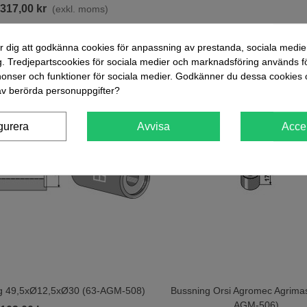
317,00 kr
(exkl. moms)
r dig att godkänna cookies för anpassning av prestanda, sociala medie
. Tredjepartscookies för sociala medier och marknadsföring används fö
nser och funktioner för sociala medier. Godkänner du dessa cookies 
v berörda personuppgifter?
gurera
Avvisa
Acce
g 49,5xØ12,5xØ30 (63-AGM-508)
Bussning Orsi Agromec Agrimas
ill I Varukorgen
Lägg Till I Varukorgen
AGM-506)