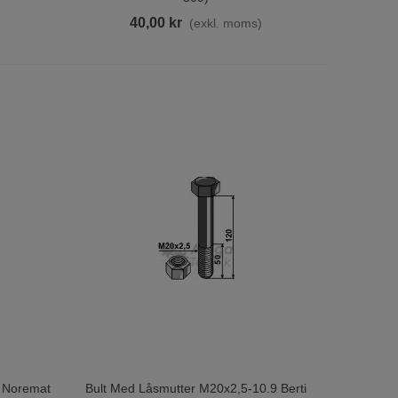
40,00 kr
)
(exkl. moms)
9 Noremat
Bult Med Låsmutter M20x2,5-10.9 Berti
Lägg Till I Varukorgen