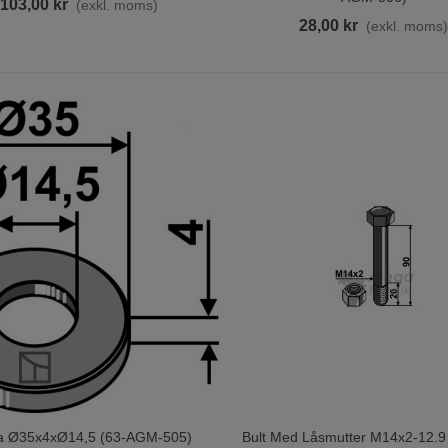
103,00 kr
(exkl. moms)
28,00 kr
(exkl. moms
ka Ø35x4xØ14,5 (63-AGM-505)
Bult Med Låsmutter M14x2-12.
ill I Varukorgen
Lägg Till I Varukorgen