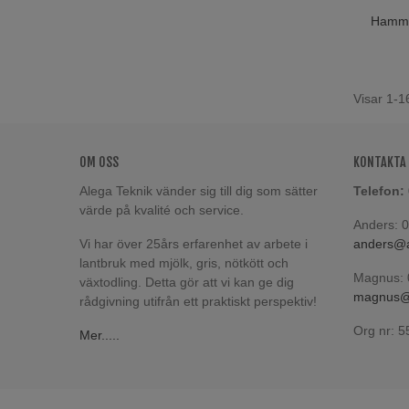
Hamma
Lägg T
Visar 1-1
OM OSS
KONTAKTA
Alega Teknik vänder sig till dig som sätter
Telefon:
värde på kvalité och service.
Anders: 
Vi har över 25års erfarenhet av arbete i
anders@a
lantbruk med mjölk, gris, nötkött och
Magnus: 
växtodling. Detta gör att vi kan ge dig
magnus@a
rådgivning utifrån ett praktiskt perspektiv!
Org nr: 
Mer.....