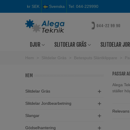
kr SEK
Svenska
Tel: 044-229990
DJUR
SLITDELAR GRÄS
SLITDELAR JO
Hem
>
Slitdelar Gräs
>
Betesputs Släntklippare
>
Pa
PASSAR 
HEM
Alega Tek
ställer hö
Slitdelar Gräs
Slitdelar Jordbearbetning
Relevan
Slangar
Gödselhantering