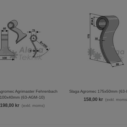
azzoni W5000 Industri
etvattentvätt 200/21
4 500,00 kr
(exkl. moms)
Agromec Agrimaster Fehrenbach
Slaga Agromec 175x50mm (63-
ill I Varukorgen
Lägg Till I Varukorgen
polmunstycke 3-1 1/4 Inv G
100x40mm (63-AGM-10)
158,00 kr
(exkl. moms
95,00 kr
(exkl. moms)
198,00 kr
(exkl. moms)
niv Foderblandare JF-Stoll