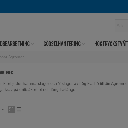
RDBEARBETNING
GÖDSELHANTERING
HÖGTRYCKSTVÄT
ssar Agromec
AGROMEC
nik erbjuder hammarslagor och Y-slagor av hög kvalité till din Agromec 
ga krav på driftsäkerhet och lång livslängd.
Läs mer
s