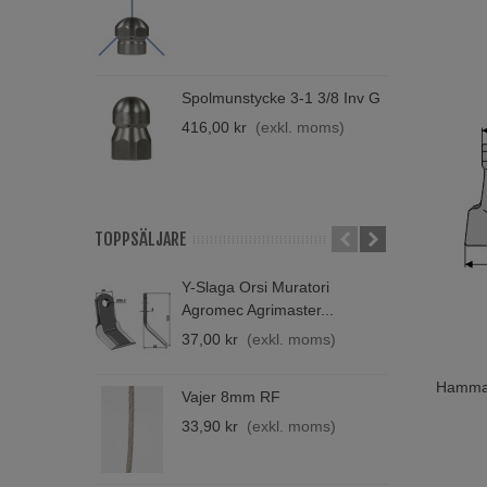
M
7
Spolmunstycke 3-1 3/8 Inv G
H
T
416,00 kr
(exkl. moms)
1
TOPPSÄLJARE
Y-Slaga Orsi Muratori
B
Agromec Agrimaster...
A
37,00 kr
(exkl. moms)
2
Hammar
Lägg T
Vajer 8mm RF
V
33,90 kr
(exkl. moms)
4