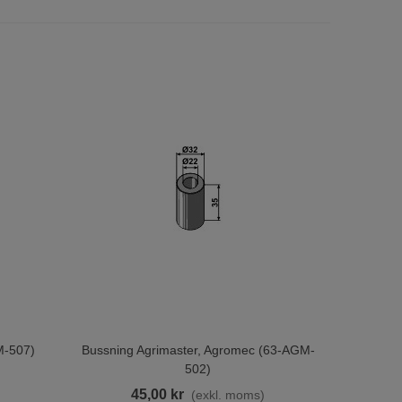
M-507)
Bussning Agrimaster, Agromec (63-AGM-
Lägg Till I Varukorgen
502)
)
45,00 kr
(exkl. moms)