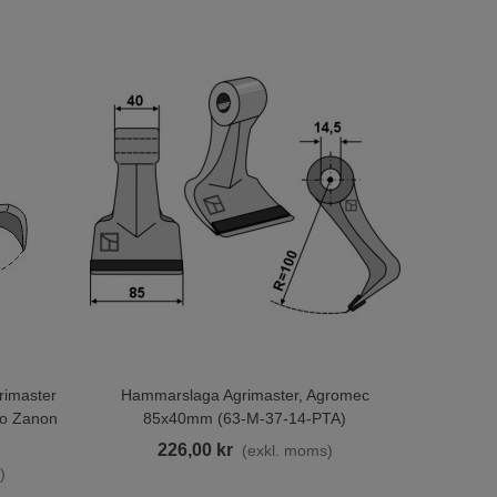
rimaster
Hammarslaga Agrimaster, Agromec
Lägg Till I Varukorgen
ro Zanon
85x40mm (63-M-37-14-PTA)
226,00 kr
(exkl. moms)
)