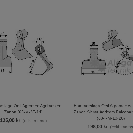
ullerup Hårdmetall
33,00 kr
(exkl. moms)
ydraulpump Reini Mini 2
um Med Sil
5 890,00 kr
(exkl. moms)
ussning Orsi Agromec
grimaster
8,00 kr
(exkl. moms)
slaga Orsi Agromec Agrimaster
Hammarslaga Orsi Agromec Ag
ill I Varukorgen
Lägg Till I Varukorgen
ajer 10mm RF 8x7+pp
Zanon (63-M-37-14)
Zanon Sicma Agricom Falcone
9,00 kr
(exkl. moms)
(63-RM-10-20)
125,00 kr
(exkl. moms)
198,00 kr
(exkl. moms