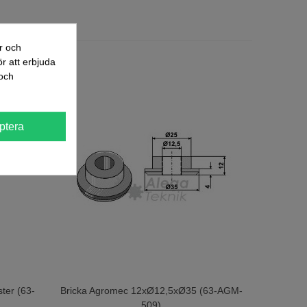
r och
r att erbjuda
och
ptera
ter (63-
Bricka Agromec 12xØ12,5xØ35 (63-AGM-
Lägg Till I Varukorgen
509)