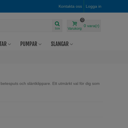
Kontakta oss
Logga in
0
0
vara(r)
Varukorg
Sök
TAR
PUMPAR
SLANGAR
betesputs och släntklippare. Ett utmärkt val för dig som