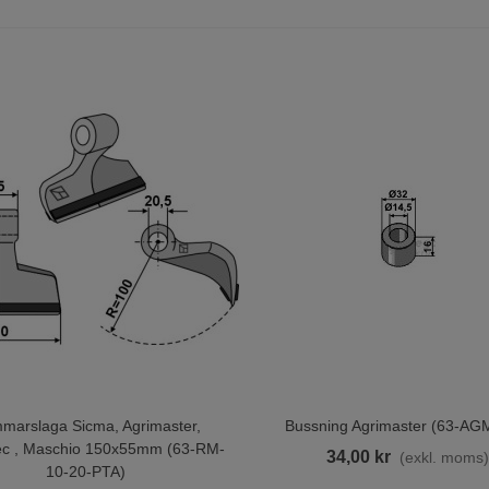
ultsats 60mm FM01293
M01280
7,00 kr
(exkl. moms)
ult O Mutter Harv/Kultivator
10x45 - 8.8
,00 kr
(exkl. moms)
marslaga Sicma, Agrimaster,
Bussning Agrimaster (63-AG
ill I Varukorgen
Lägg Till I Varukorgen
c , Maschio 150x55mm (63-RM-
34,00 kr
(exkl. moms
10-20-PTA)