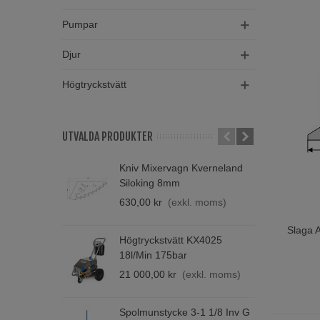
Pumpar
Djur
Högtryckstvätt
UTVALDA PRODUKTER
Kniv Mixervagn Kverneland
M
Siloking 8mm
H
630,00 kr
(exkl. moms)
4
Slaga 
Lägg T
Högtryckstvätt KX4025
S
18l/min 175bar
2
21 000,00 kr
(exkl. moms)
Spolmunstycke 3-1 1/8 Inv G
K