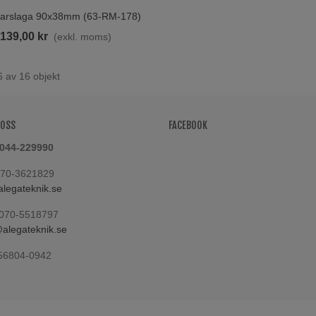
rslaga 90x38mm (63-RM-178)
ill I Varukorgen
139,00 kr
(exkl. moms)
6 av 16 objekt
 OSS
FACEBOOK
 044-229990
070-3621829
legateknik.se
070-5518797
legateknik.se
556804-0942