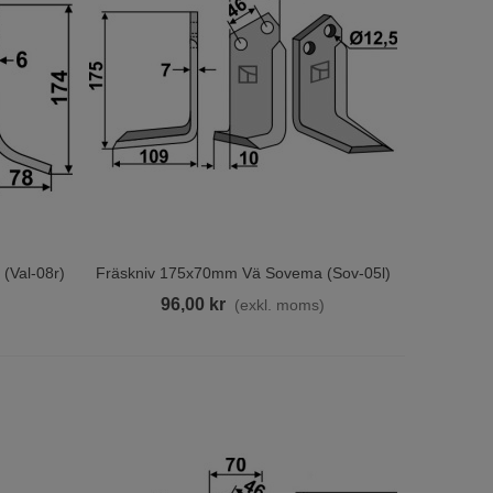
(val-08r)
Fräskniv 175x70mm Vä Sovema (sov-05l)
Lägg Till I Varukorgen
96,00 kr
)
(exkl. moms)