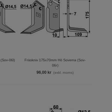
(sov-06l)
Fräskniv 175x70mm Hö Sovema (sov-
Lägg Till I Varukorgen
06r)
)
96,00 kr
(exkl. moms)