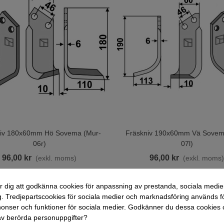
niv 180x60mm Hö Sovema (mur-
Fräskniv 190x60mm Vä Sovem
ill I Varukorgen
Lägg Till I Varukorgen
06r)
07l)
96,00 kr
96,00 kr
(exkl. moms)
(exkl. moms
r dig att godkänna cookies för anpassning av prestanda, sociala medie
. Tredjepartscookies för sociala medier och marknadsföring används fö
nser och funktioner för sociala medier. Godkänner du dessa cookies 
v berörda personuppgifter?