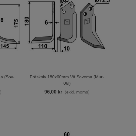
a (sov-
Fräskniv 180x60mm Vä Sovema (mur-
Lägg Till I Varukorgen
06l)
96,00 kr
)
(exkl. moms)