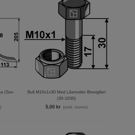
a (sov-
Bult M10x1x30 Med Låsmutter Breviglieri
Lägg Till I Varukorgen
(30-1030)
5,00 kr
)
(exkl. moms)