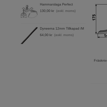
Hammarslaga Perfect
B
F
130,00 kr
(exkl. moms)
4
Dyneema 12mm Tillkapad /m
B
M
64,00 kr
(exkl. moms)
6
Fräskni
Lägg T