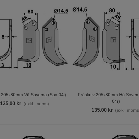
v 205x80mm Vä Sovema (sov-04l)
Fräskniv 205x80mm Hö Sovem
ill I Varukorgen
Lägg Till I Varukorgen
04r)
135,00 kr
(exkl. moms)
135,00 kr
(exkl. moms