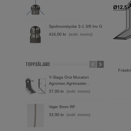
M
7
Spolmunstycke 3-1 3/8 Inv G
H
T
416,00 kr
(exkl. moms)
1
TOPPSÄLJARE
Fräsk
Lägg T
Y-Slaga Orsi Muratori
B
Agromec Agrimaster...
A
37,00 kr
(exkl. moms)
2
Vajer 8mm RF
V
33,90 kr
(exkl. moms)
4