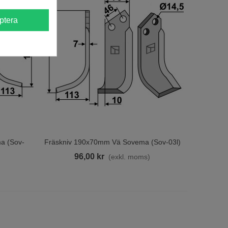
ptera
a (sov-
Fräskniv 190x70mm Vä Sovema (sov-03l)
Lägg Till I Varukorgen
96,00 kr
(exkl. moms)
)