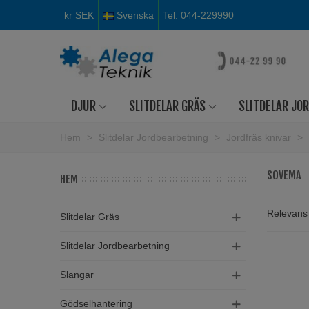
kr SEK
Svenska
Tel: 044-229990
DJUR
SLITDELAR GRÄS
SLITDELAR JO
Hem
>
Slitdelar Jordbearbetning
>
Jordfräs knivar
>
SOVEMA
HEM
Relevan
Slitdelar Gräs
Slitdelar Jordbearbetning
Slangar
Gödselhantering