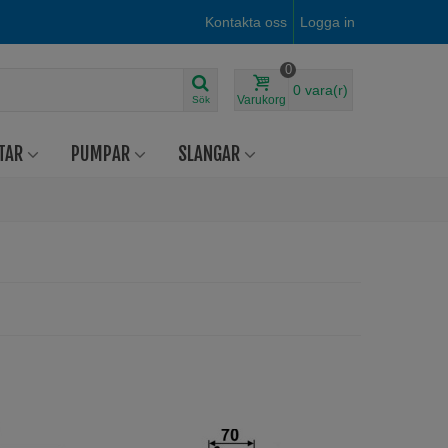
Kontakta oss
Logga in
0
0
vara(r)
Varukorg
Sök
TAR
PUMPAR
SLANGAR