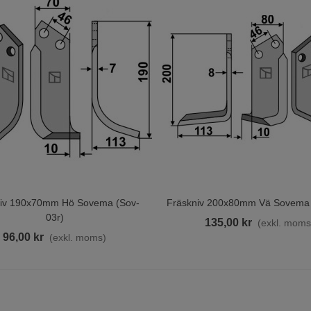
niv 190x70mm Hö Sovema (sov-
Fräskniv 200x80mm Vä Sovema 
ill I Varukorgen
Lägg Till I Varukorgen
03r)
135,00 kr
(exkl. moms
96,00 kr
(exkl. moms)