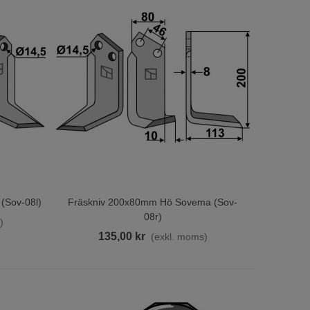
(sov-08l)
Fräskniv 200x80mm Hö Sovema (sov-
Lägg Till I Varukorgen
08r)
)
135,00 kr
(exkl. moms)