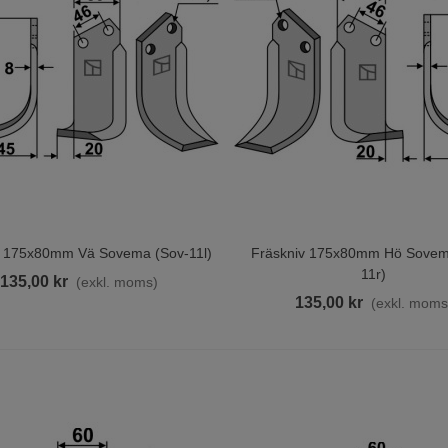
ultsats 60mm FM01293
M01280
7,00 kr
(exkl. moms)
ult O Mutter Harv/Kultivator
10x45 - 8.8
,00 kr
(exkl. moms)
v 175x80mm Vä Sovema (sov-11l)
Fräskniv 175x80mm Hö Sovem
ill I Varukorgen
Lägg Till I Varukorgen
11r)
135,00 kr
(exkl. moms)
135,00 kr
(exkl. moms