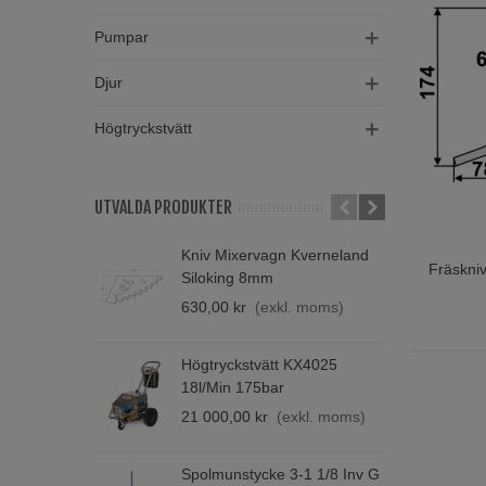
Pumpar
Djur
Högtryckstvätt
UTVALDA PRODUKTER
Kniv Mixervagn Kverneland
M
Fräskni
Lägg T
Siloking 8mm
H
630,00 kr
(exkl. moms)
4
Högtryckstvätt KX4025
S
18l/min 175bar
2
21 000,00 kr
(exkl. moms)
Spolmunstycke 3-1 1/8 Inv G
K