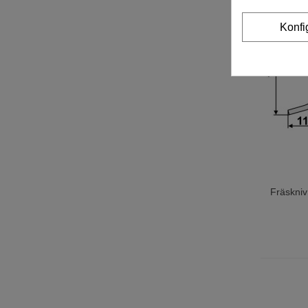
Konfi
Fräskni
Lägg T