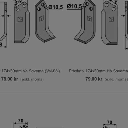
azzoni W5000 Industri
v 174x50mm Vä Sovema (val-08l)
Fräskniv 174x50mm Hö Sovema 
ill I Varukorgen
Lägg Till I Varukorgen
etvattentvätt 200/21
79,00 kr
79,00 kr
(exkl. moms)
(exkl. moms
4 500,00 kr
(exkl. moms)
polmunstycke 3-1 1/4 Inv G
95,00 kr
(exkl. moms)
niv Foderblandare JF-Stoll