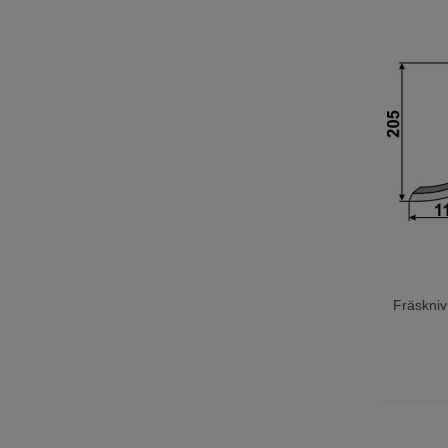
Fräskni
Lägg T