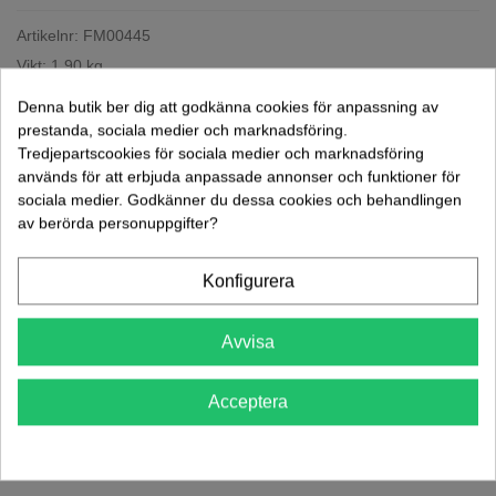
Artikelnr:
FM00445
Vikt: 1.90 kg
Lägg Till I Jämförelsen
0
Denna butik ber dig att godkänna cookies för anpassning av
prestanda, sociala medier och marknadsföring.
TILLBEHÖR
Tredjepartscookies för sociala medier och marknadsföring
används för att erbjuda anpassade annonser och funktioner för
Bultsats 60mm FM01303 FM00445
sociala medier. Godkänner du dessa cookies och behandlingen
av berörda personuppgifter?
34,00 kr
(exkl. moms)
Konfigurera
Avvisa
Mer information
Acceptera
Datablad