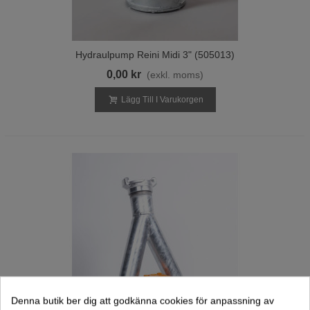
Hydraulpump Reini Midi 3" (505013)
0,00 kr
(exkl. moms)
Lägg Till I Varukorgen
Denna butik ber dig att godkänna cookies för anpassning av