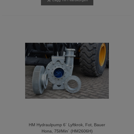
Lägg Till I Varukorgen
HM Hydraulpump 6´ Lyftkrok, Fot, Bauer
Hona, 75l/min´ (HM2606H)