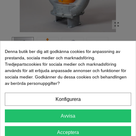
Denna butik ber dig att godkänna cookies för anpassning av
prestanda, sociala medier och marknadsföring.
Tredjepartscookies för sociala medier och marknadsföring
används för att erbjuda anpassade annonser och funktioner för
HYDRAULPUMP REINI 2S 5"
sociala medier. Godkänner du dessa cookies och behandlingen
av berörda personuppgifter?
51 300,00 kr
(exkl. moms)
Konfigurera
Avvisa
Artikelnr:
505043
Vikt: 0.00 kg
Lägg Till I Jämförelsen
0
Acceptera