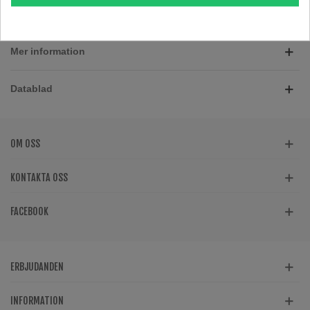
Mer information
Datablad
OM OSS
KONTAKTA OSS
FACEBOOK
ERBJUDANDEN
INFORMATION