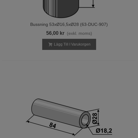
Bussning 53xØ16,5xØ28 (63-DUC-907)
56,00 kr
(exkl. moms)
Lägg Till I Varukorgen