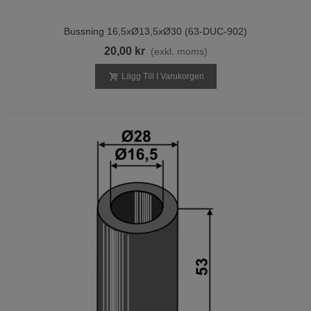
Bussning 16,5xØ13,5xØ30 (63-DUC-902)
20,00 kr
(exkl. moms)
Lägg Till I Varukorgen