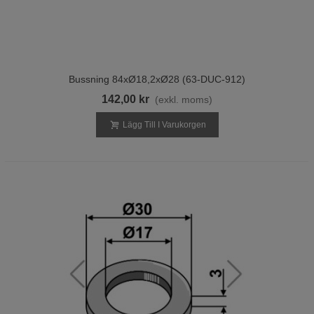
Bussning 84xØ18,2xØ28 (63-DUC-912)
142,00 kr
(exkl. moms)
Lägg Till I Varukorgen