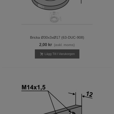
Bricka Ø30x3xØ17 (63-DUC-908)
2,00 kr
(exkl. moms)
Lägg Till I Varukorgen