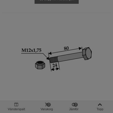
Bult Med Låsmutter - M12x1,75 - 10.9
0
0
Vänsterspalt
Varukorg
Jämför
Topp
(63-DUC-903)