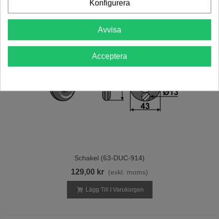
Konfigurera
Avvisa
Acceptera
Schakel (63-DUC-914)
129,00 kr
(exkl. moms)
Lägg Till I Varukorgen