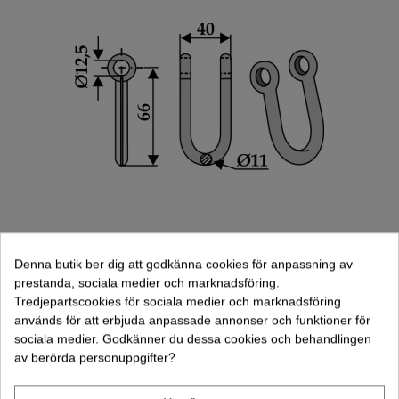
Schakel (63-DUC-900)
Denna butik ber dig att godkänna cookies för anpassning av
62,00 kr
prestanda, sociala medier och marknadsföring.
(exkl. moms)
Tredjepartscookies för sociala medier och marknadsföring
Lägg Till I Varukorgen
används för att erbjuda anpassade annonser och funktioner för
sociala medier. Godkänner du dessa cookies och behandlingen
av berörda personuppgifter?