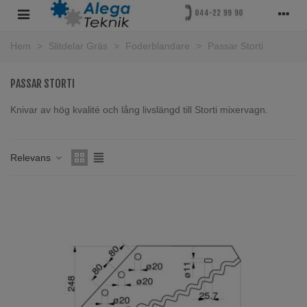
Hem
>
Slitdelar Gräs
>
Foderblandare
>
Passar Storti
PASSAR STORTI
Knivar av hög kvalité och lång livslängd till Storti mixervagn.
Läs mer
Relevans