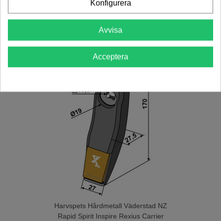
Lägg Till I Varukorgen
Konfigurera
Avvisa
Acceptera
Harvspets Hårdmetall Väderstad NZ
Rapid Spirit Inspire Rexius Carrier