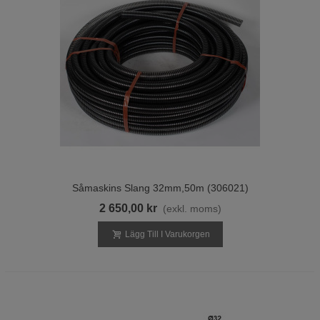
säkerställa att din såmaskin fungerar felfritt.
Vårt Sortiment av Reservdelar Inkluderar:
Slitdelar för Såmaskiner:
Hållbara och slitstarka delar som är
designade för att klara av tuffa arbetsförhållanden.
Tallrikar och Sårör till Väderstad Rapid:
Optimera såprocessen
med tallrikar av högsta kvalitet.
Slangar och Lager:
Pålitliga och robusta komponenter som
säkerställer smidig drift.
Crossboard Pinnar och Spetsar:
Maximera jordbearbetningen
Såmaskins Slang 32mm,50m (306021)
med våra hållbara crossboard-pinnar och spetsar.
2 650,00 kr
(exkl. moms)
Fördelar med Vårt Utbud:
Lägg Till I Varukorgen
Hög Kvalitet:
Vi erbjuder endast produkter från ledande
tillverkare för att säkerställa att din utrustning fungerar perfekt.
Brett Utbud:
Våra komponenter passar olika modeller och behov,
vilket gör det enkelt att hitta precis vad du behöver.