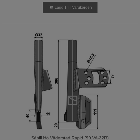
Lägg Till I Varukorgen
Såbill Hö Väderstad Rapid (99.VA-32R)