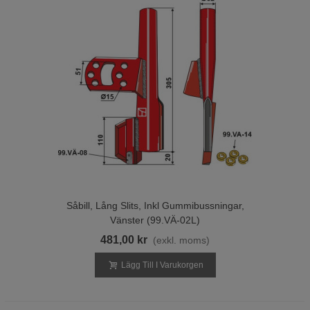
Kundsupport:
Vårt engagerade team står redo att hjälpa dig
med frågor och rådgivning kring val av reservdelar.
Tveka inte att kontakta oss för mer information om våra
högkvalitativa slitdelar och reservdelar till Väderstad Rapid
såmaskiner. Optimera din odling och säkerställ att din utrustning
är i toppskick! Besök vår webbplats idag för att se hela vårt
sortiment och göra din beställning.
Såbill, Lång Slits, Inkl Gummibussningar,
Vänster (99.VÄ-02L)
481,00 kr
(exkl. moms)
Lägg Till I Varukorgen