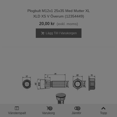
Plogbult M12x1 25x35 Med Mutter XL
XLD XS V Överum (12354449)
20,00 kr
(exkl. moms)
Lägg Till I Varukorgen
0
0
Vänsterspalt
Varukorg
Jämför
Topp