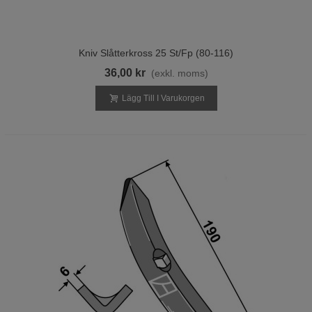
Kniv Slåtterkross 25 St/fp (80-116)
36,00 kr
(exkl. moms)
Lägg Till I Varukorgen