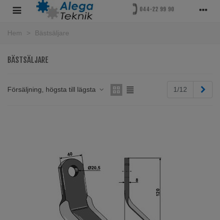
Hem
>
Bästsäljare
BÄSTSÄLJARE
Näs
Försäljning, högsta till lägsta
1/12