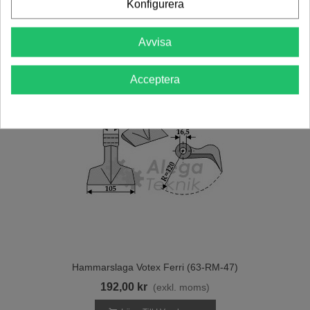
Konfigurera
Avvisa
Acceptera
Hammarslaga Votex Ferri (63-RM-47)
192,00 kr
(exkl. moms)