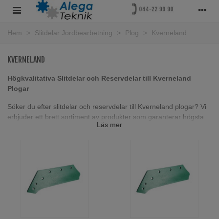
Hem
>
Slitdelar Jordbearbetning
>
Plog
>
Kverneland
KVERNELAND
Högkvalitativa Slitdelar och Reservdelar till Kverneland
Plogar
Söker du efter slitdelar och reservdelar till Kverneland plogar? Vi
erbjuder ett brett sortiment av produkter som garanterar högsta
Läs mer
kvalitet och hållbarhet. Våra slitdelar inkluderar spetsar, skär,
vändskivor och landsidor, alla designade för att optimera din
plogprestanda.
Våra slitdelar är tillverkade av material av högsta standard, och vi
erbjuder även slitdelar med hårdmetall för extra lång livslängd och
effektivitet. Oavsett om du är lantbrukare eller maskinentreprenör,
kan du lita på att våra produkter står emot kraven från det
moderna jordbruket.