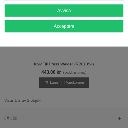
Avvisa
Acceptera
Kniv Till Press Welger (RB01094)
443,00 kr
(exkl. moms)
Lägg Till I Varukorgen
Visar 1-2 av 2 objekt
OM OSS