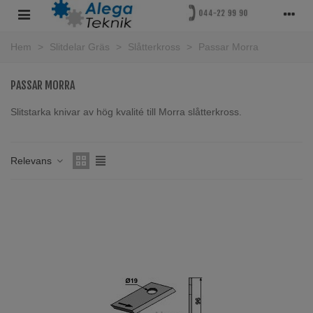
Hem
>
Slitdelar Gräs
>
Slåtterkross
>
Passar Morra
PASSAR MORRA
Slitstarka knivar av hög kvalité till Morra slåtterkross.
Läs mer
Relevans