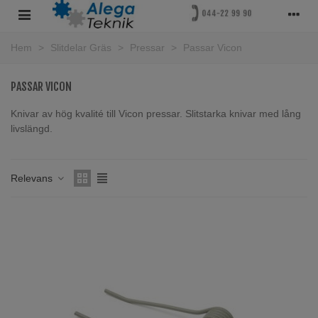
Hem
>
Slitdelar Gräs
>
Pressar
>
Passar Vicon
PASSAR VICON
Knivar av hög kvalité till Vicon pressar. Slitstarka knivar med lång
livslängd.
Läs mer
Relevans