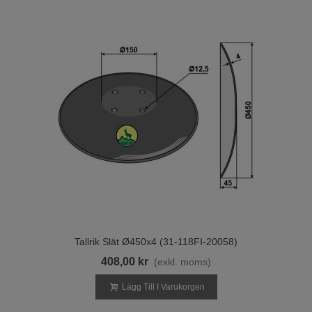
Tallrik Slät Ø450x4 (31-118FI-20058)
408,00 kr
(exkl. moms)
Lägg Till I Varukorgen