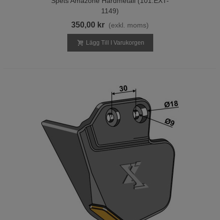
Spets Amazone Hårdmetall (101.EXT-
1149)
350,00 kr
(exkl. moms)
Lägg Till I Varukorgen