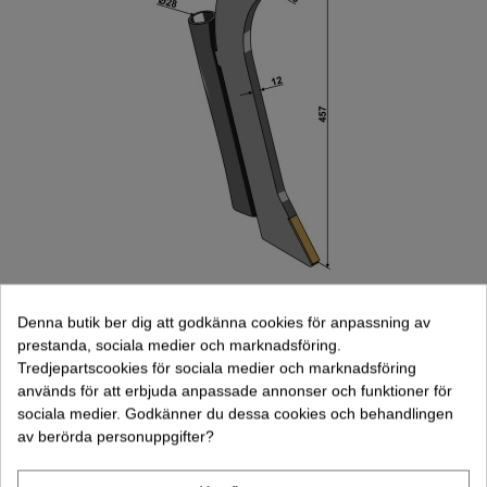
Sårör Amazone Hårdmetall (101.EXT-
1098)
Denna butik ber dig att godkänna cookies för anpassning av
849,00 kr
prestanda, sociala medier och marknadsföring.
(exkl. moms)
Tredjepartscookies för sociala medier och marknadsföring
Lägg Till I Varukorgen
används för att erbjuda anpassade annonser och funktioner för
sociala medier. Godkänner du dessa cookies och behandlingen
av berörda personuppgifter?