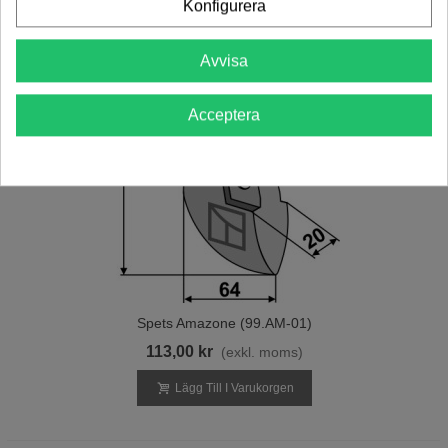
Konfigurera
Avvisa
Acceptera
Spets Amazone (99.AM-01)
113,00 kr
(exkl. moms)
Lägg Till I Varukorgen