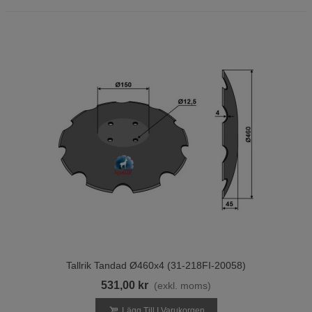
Tallrik Tandad Ø460x4 (31-218FI-20058)
531,00 kr
(exkl. moms)
Lägg Till I Varukorgen