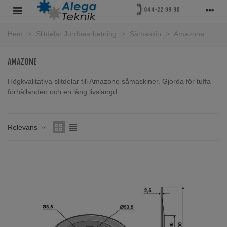
Hem
>
Slitdelar Jordbearbetning
>
Såmaskin
>
Amazone
AMAZONE
Högkvalitativa slitdelar till Amazone såmaskiner. Gjorda för tuffa
förhållanden och en lång livslängd.
Läs mer
Relevans