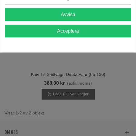
Avvisa
Acceptera
Kniv Till Snittvagn Deutz Fahr (85-130)
368,00 kr
(exkl. moms)
Lägg Till I Varukorgen
Visar 1-2 av 2 objekt
OM OSS