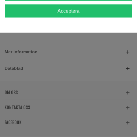
Artikelnr:
3.064.04.006
Acceptera
Vikt: 0.00 kg
Lägg Till I Jämförelsen
0
Mer information
Datablad
OM OSS
KONTAKTA OSS
FACEBOOK