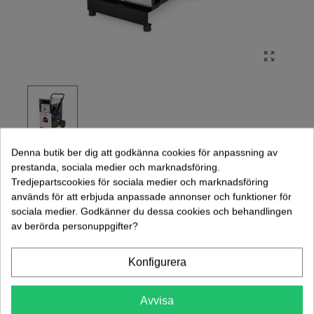
Denna butik ber dig att godkänna cookies för anpassning av
HOT BOX MAZZONI 25L/MIN, 250BAR, 230V
prestanda, sociala medier och marknadsföring.
Tredjepartscookies för sociala medier och marknadsföring
används för att erbjuda anpassade annonser och funktioner för
sociala medier. Godkänner du dessa cookies och behandlingen
26 500,00 kr
(exkl. moms)
av berörda personuppgifter?
-
+
Konfigurera
Lägg Till I Varukorgen
Avvisa