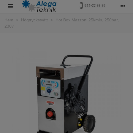
Hem
>
Högtryckstvätt
>
Hot Box Mazzoni 25l/min, 250bar,
230v