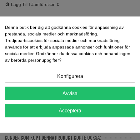
Lägg Till I Jämförelsen
0
TILLBEHÖR
Denna butik ber dig att godkänna cookies för anpassning av
prestanda, sociala medier och marknadsföring.
Bultsats FM00444 Kullrig Skalle Syrafast
Tredjepartscookies för sociala medier och marknadsföring
29,00 kr
(exkl. moms)
används för att erbjuda anpassade annonser och funktioner för
sociala medier. Godkänner du dessa cookies och behandlingen
av berörda personuppgifter?
Bultsats FM00444 70-110 70-256
17,00 kr
(exkl. moms)
Konfigurera
Avvisa
Acceptera
Datablad
KUNDER SOM KÖPT DENNA PRODUKT KÖPTE OCKSÅ: