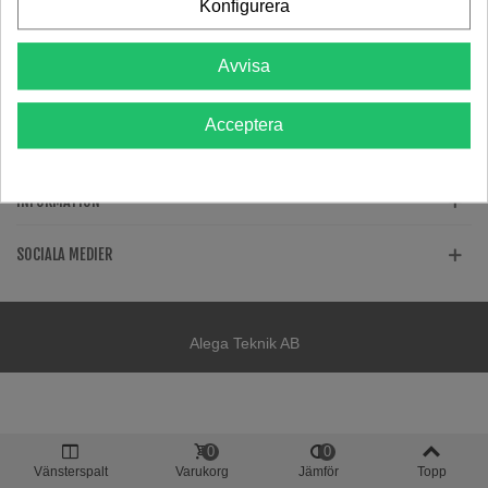
Konfigurera
KONTAKTA OSS
FACEBOOK
Avvisa
Acceptera
ERBJUDANDEN
INFORMATION
SOCIALA MEDIER
Alega Teknik AB
0
0
Vänsterspalt
Varukorg
Jämför
Topp