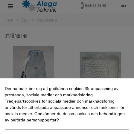
Hem
>
Djur
>
Utgödsling
UTGÖDSLING
Denna butik ber dig att godkänna cookies för anpassning av
prestanda, sociala medier och marknadsföring.
Brythjul
Utgödslingsrep Vajer Kätting
Tredjepartscookies för sociala medier och marknadsföring
används för att erbjuda anpassade annonser och funktioner för
sociala medier. Godkänner du dessa cookies och behandlingen
av berörda personuppgifter?
OM OSS