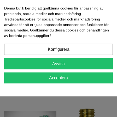
Lägg Till I Varukorgen
Denna butik ber dig att godkänna cookies för anpassning av
prestanda, sociala medier och marknadsföring.
Tredjepartscookies för sociala medier och marknadsföring
Artikelnr:
65114
används för att erbjuda anpassade annonser och funktioner för
Vikt: 0.00 kg
sociala medier. Godkänner du dessa cookies och behandlingen
Lägg Till I Jämförelsen
0
av berörda personuppgifter?
Konfigurera
Mer information
Avvisa
Datablad
Acceptera
KUNDER SOM KÖPT DENNA PRODUKT KÖPTE OCKSÅ: