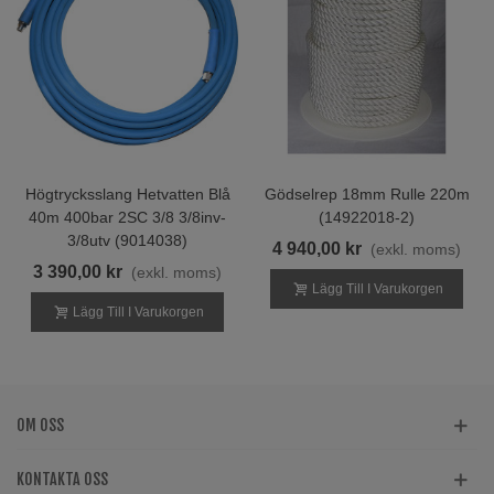
Högtrycksslang Hetvatten Blå
Gödselrep 18mm Rulle 220m
40m 400bar 2SC 3/8 3/8inv-
(14922018-2)
3/8utv (9014038)
4 940,00 kr
(exkl. moms)
3 390,00 kr
(exkl. moms)
Lägg Till I Varukorgen
Lägg Till I Varukorgen
OM OSS
KONTAKTA OSS