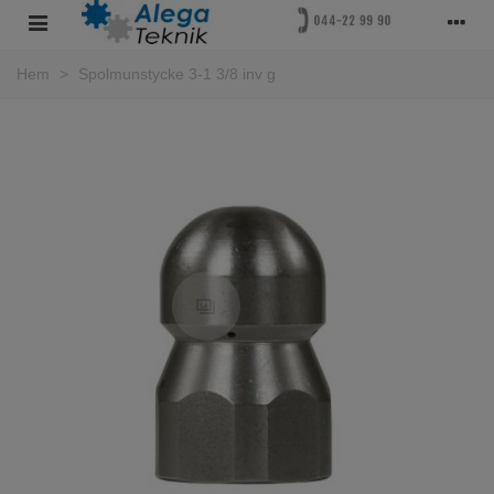
Hem
>
Spolmunstycke 3-1 3/8 inv g