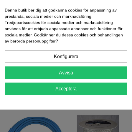
Lägg Till I Varukorgen
Denna butik ber dig att godkänna cookies för anpassning av
prestanda, sociala medier och marknadsföring.
Tredjepartscookies för sociala medier och marknadsföring
Artikelnr:
65188
används för att erbjuda anpassade annonser och funktioner för
Vikt: 0.00 kg
sociala medier. Godkänner du dessa cookies och behandlingen
Lägg Till I Jämförelsen
0
av berörda personuppgifter?
Konfigurera
Mer information
Avvisa
Datablad
Acceptera
KUNDER SOM KÖPT DENNA PRODUKT KÖPTE OCKSÅ: